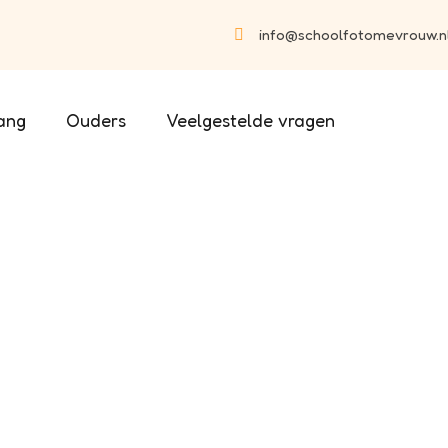
info@schoolfotomevrouw.n
ang
Ouders
Veelgestelde vragen
afscheidsfoto: E