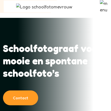
Schoolfotograaf voor
mooie en spontane
schoolfoto’s
Contact