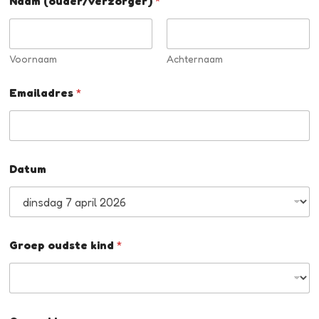
Naam (ouder/verzorger)
*
Voornaam
Achternaam
Emailadres
*
Datum
Groep oudste kind
*