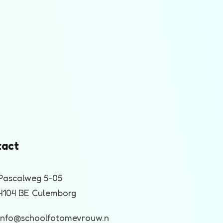
tact
Pascalweg 5-05
4104 BE Culemborg
Info@schoolfotomevrouw.n