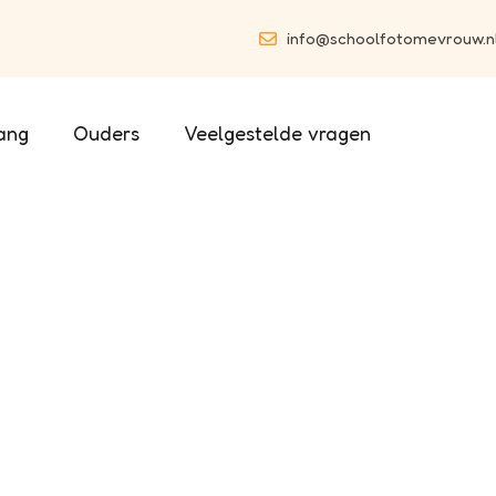
info@schoolfotomevrouw.n
ang
Ouders
Veelgestelde vragen
ric Elements